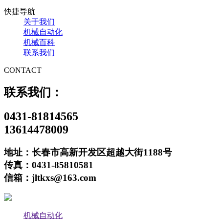
快捷导航
关于我们
机械自动化
机械百科
联系我们
CONTACT
联系我们：
0431-81814565
13614478009
地址：长春市高新开发区超越大街1188号
传真：0431-85810581
信箱：jltkxs@163.com
机械自动化