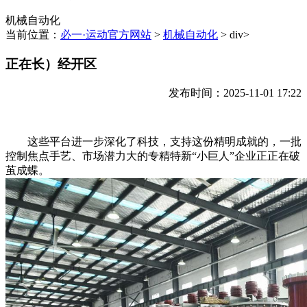
机械自动化
当前位置：
必一·运动官方网站
>
机械自动化
> div>
正在长）经开区
发布时间：2025-11-01 17:22
这些平台进一步深化了科技，支持这份精明成就的，一批
控制焦点手艺、市场潜力大的专精特新“小巨人”企业正正在破
茧成蝶。