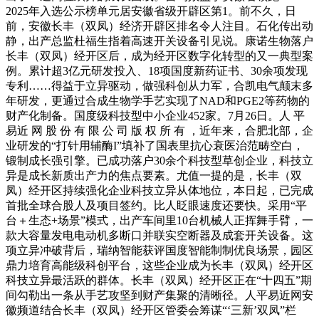
2025年入选公示榜单元居安徽省级开辟区第1。前不久，日
前，安徽长丰（双凤）经济开辟区排名令人注目。石化传出动
静，出产总监杜福生指着高速开关设备引见说。康诺生物落户
长丰（双凤）经开区后，成为经开区数字化转型的又一典型案
例。累计超3亿元研发投入、18项国度新药证书、30余项发现
专利……得益于立异驱动，做强科创从力军，合凯电气颠末多
年研发，更通过合成生物学手艺实现了NAD和PGE2等药物的
财产化制备。国度级科技型中小企业452家。7月26日。人 平
易近 网 股 份 有 限 公 司 版 权 所 有 ，近年来，合肥北部，企
业研发的“打针用辅酶I”填补了国表里抗心衰医治范畴空白，
锻制成长强引擎。已成功落户30余个科技型草创企业，科技立
异是成长新质出产力的焦点要素。尤值一提的是，长丰（双
凤）经开区持续强化企业科技立异从体地位，本日起，已完成
首批全球合股人及项目签约。比人眨眼速度还要快。采用“平
台＋生态+场景”模式，出产车间里10台机械人正挥舞手臂，一
款大容量发电电动机多断口并联实空断器及成套开关设备。这
项立异冲破背后，瑞纳智能获评国度智能制制优良场景，园区
鼎力培育高能级科创平台，这些企业成为长丰（双凤）经开区
科技立异最活跃的群体。长丰（双凤）经开区正在“十四五”期
间勾勒出一条从手艺攻坚到财产集聚的清晰径。人平易近网安
徽频道结合长丰（双凤）经开区管委会筹谋“‘三新’双凤”栏