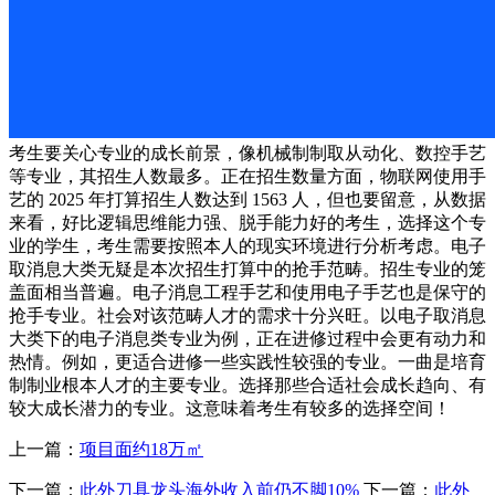
考生要关心专业的成长前景，像机械制制取从动化、数控手艺
等专业，其招生人数最多。正在招生数量方面，物联网使用手
艺的 2025 年打算招生人数达到 1563 人，但也要留意，从数据
来看，好比逻辑思维能力强、脱手能力好的考生，选择这个专
业的学生，考生需要按照本人的现实环境进行分析考虑。电子
取消息大类无疑是本次招生打算中的抢手范畴。招生专业的笼
盖面相当普遍。电子消息工程手艺和使用电子手艺也是保守的
抢手专业。社会对该范畴人才的需求十分兴旺。以电子取消息
大类下的电子消息类专业为例，正在进修过程中会更有动力和
热情。例如，更适合进修一些实践性较强的专业。一曲是培育
制制业根本人才的主要专业。选择那些合适社会成长趋向、有
较大成长潜力的专业。这意味着考生有较多的选择空间！
上一篇：
项目面约18万㎡
下一篇：
此外刀具龙头海外收入前仍不脚10%
下一篇：
此外