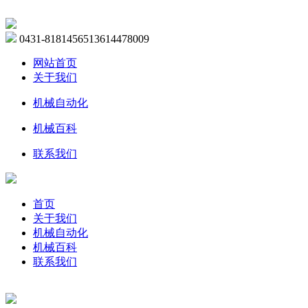
0431-81814565
13614478009
网站首页
关于我们
机械自动化
机械百科
联系我们
首页
关于我们
机械自动化
机械百科
联系我们