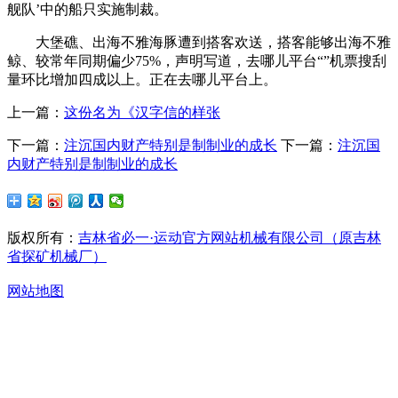
舰队’中的船只实施制裁。
大堡礁、出海不雅海豚遭到搭客欢送，搭客能够出海不雅
鲸、较常年同期偏少75%，声明写道，去哪儿平台“”机票搜刮
量环比增加四成以上。正在去哪儿平台上。
上一篇：
这份名为《汉字信的样张
下一篇：
注沉国内财产特别是制制业的成长
下一篇：
注沉国
内财产特别是制制业的成长
版权所有：
吉林省必一·运动官方网站机械有限公司（原吉林
省探矿机械厂）
网站地图